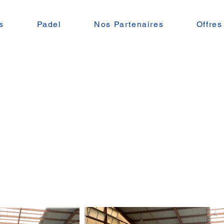
s
Padel
Nos Partenaires
Offres
Les Installations
Le Tennis Club de MELLE vous propose
deux courts de Tennis intérieurs en résin
deux courts de Tennis extérieurs en qui
Deux Terrains de Padel
& un club house.